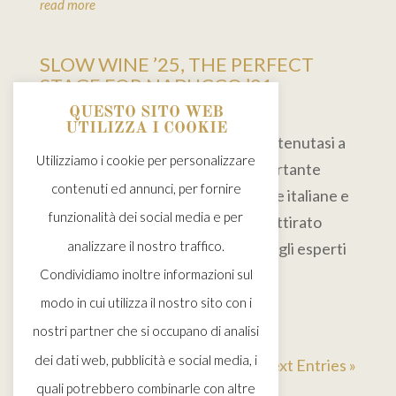
read more
SLOW WINE ’25, THE PERFECT
STAGE FOR NABUCCO ’21
Feb 25, 2025
QUESTO SITO WEB
UTILIZZA I COOKIE
La fiera enologica Slow Wine 2025 tenutasi a
Utilizziamo i cookie per personalizzare
Bologna ha rappresentato un'importante
contenuti ed annunci, per fornire
vetrina per le eccellenze vitivinicole italiane e
funzionalità dei social media e per
quest'anno Monte delle Vigne ha attirato
analizzare il nostro traffico.
l'attenzione degli appassionati e degli esperti
del settore con la...
Condividiamo inoltre informazioni sul
read more
modo in cui utilizza il nostro sito con i
nostri partner che si occupano di analisi
dei dati web, pubblicità e social media, i
« Older Entries
Next Entries »
quali potrebbero combinarle con altre