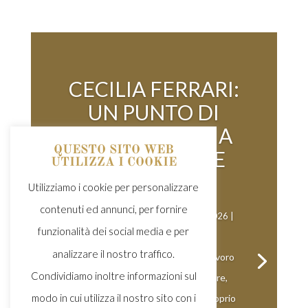
CECILIA FERRARI:
UN PUNTO DI
RIFERIMENTO A
QUESTO SITO WEB
MONTE DELLE
UTILIZZA I COOKIE
VIGNE
Utilizziamo i cookie per personalizzare
contenuti ed annunci, per fornire
da
Riccardo Toschi
|
23 Gennaio 2026
|
funzionalità dei social media e per
News
| Commenti 0
analizzare il nostro traffico.
Ci sono persone che, con il loro lavoro
Condividiamo inoltre informazioni sul
quotidiano e il loro modo di essere,
modo in cui utilizza il nostro sito con i
diventano nel tempo un vero e proprio