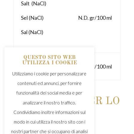
Salt (NaCl)
Sel (NaCl)
N.D. gr/100 ml
Sal (NaCl)
QUESTO SITO WEB
Sodio (Na)
UTILIZZA I COOKIE
N.D. gr/100 ml
Sodium (Na)
Utilizziamo i cookie per personalizzare
contenuti ed annunci, per fornire
funzionalità dei social media e per
ISTRUZIONI PER LO
analizzare il nostro traffico.
SMALTIMENTO
Condividiamo inoltre informazioni sul
modo in cui utilizza il nostro sito con i
DISPOSAL
nostri partner che si occupano di analisi
INSTRUCTIONS