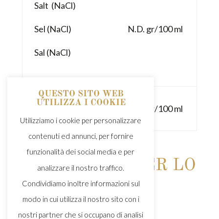
Salt (NaCl)
Sel (NaCl)
N.D. gr/100 ml
Sal (NaCl)
QUESTO SITO WEB
Sodio (Na)
UTILIZZA I COOKIE
N.D. gr/100 ml
Sodium (Na)
Utilizziamo i cookie per personalizzare
contenuti ed annunci, per fornire
funzionalità dei social media e per
ISTRUZIONI PER LO
analizzare il nostro traffico.
SMALTIMENTO
Condividiamo inoltre informazioni sul
modo in cui utilizza il nostro sito con i
DISPOSAL
nostri partner che si occupano di analisi
INSTRUCTIONS