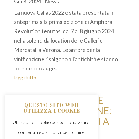
Giu 8, 2024
|
News
La nuova Callas 2022 è stata presentata in
anteprima alla prima edizione di Amphora
Revolution tenutasi dal 7 al 8 giugno 2024
nella splendida location delle Gallerie
Mercatali a Verona. Le anfore per la
vinificazione risalgono all'antichità e stanno
tornando in auge...
leggi tutto
COPPINI, DELICIUS E
QUESTO SITO WEB
MONTE DELLE VIGNE:
UTILIZZA I COOKIE
SINERGIE VINCENTI A
Utilizziamo i cookie per personalizzare
CIBUS 2024
contenuti ed annunci, per fornire